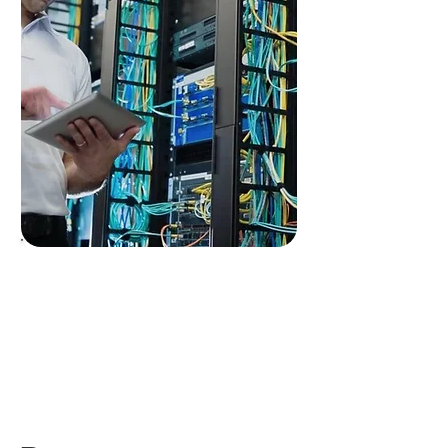
End-to-end
encryption
throughout
+