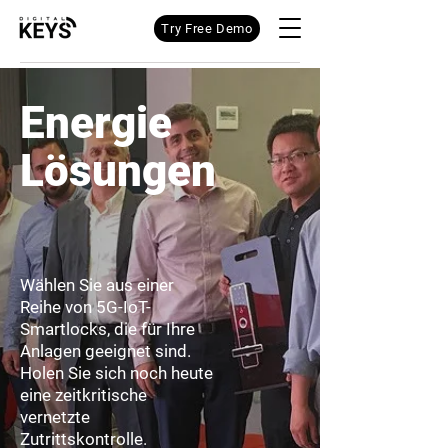
Try Free Demo
Energie
Lösungen
Wählen Sie aus einer
Reihe von 5G-IoT-
Smartlocks, die für Ihre
Anlagen geeignet sind.
Holen Sie sich noch heute
eine zeitkritische
vernetzte
Zutrittskontrolle.