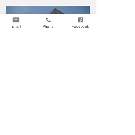
Email
Phone
Facebook
Avec trois modes d'alerte (activité de
verrouillage, sabotage et entrée forcée), vous
permet de savoir s'il existe une menace de
sécurité potentielle avec les notifications de texte
et la sirène d'avertissement.
Questions